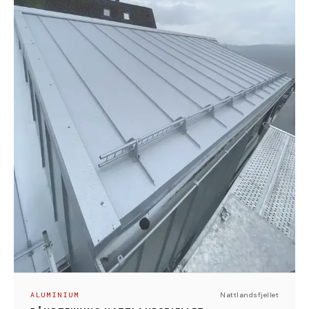
Nattlandsfjellet. Arbeidet er utført av våre dyktige
blikkenslagere, med fokus på presisjon, håndverk og
helhetlige detaljer.
Det er valgt aluminium i fargen silver metallic – et
materiale som kombinerer lav vekt, høy bestandighet
og et moderne uttrykk, samtidig som det bygger
videre på tradisjonelle prinsipper for tett og varig
tekking. Resultatet er en robust og
vedlikeholdsvennlig løsning, tilpasset både klima og
arkitektur.
ALUMINIUM
Nattlandsfjellet