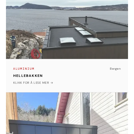
ALUMINIUM
HELLEBAKKEN
Vi har montert gesimsbeslag på en enebolig.
Beslagene er laget i RAL 9005 aluminium og leveres
med stangføtter og hengeskive på utsiden. Dette
sikrer et funksjonelt og stilrent uttrykk på bygget.
ALUMINIUM
Bergen
HELLEBAKKEN
Bergen
KLIKK FOR Å LESE MER →
ALUMINIUM
FASADEKLEDNING
Her har vi montert en fasadekledning med kassetter
som er delt inn og nøye tilpasset for å gi et rent,