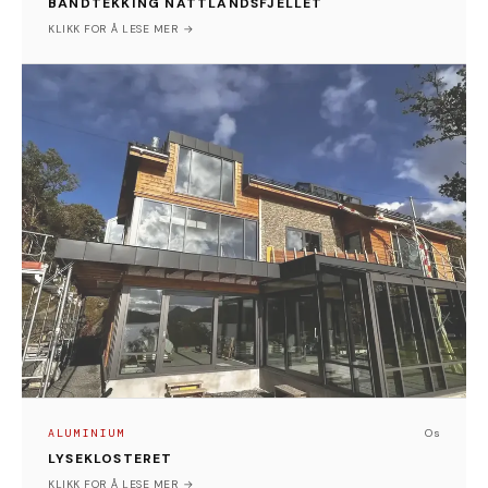
BÅNDTEKKING NATTLANDSFJELLET
Nattlandsfjellet
KLIKK FOR Å LESE MER →
ALUMINIUM
LYSEKLOSTERET
Vi har levert komplett fasadeløsning i aluminium til
Lyseklosteret, utført med presisjon og materialer av
høy kvalitet.
I tillegg har vi bygget en skreddersydd vinterhage
som kombinerer solid konstruksjon med elegant
design – et funksjonelt og estetisk løft som kan
nytes året rundt.
ALUMINIUM
Os
LYSEKLOSTERET
Os
KLIKK FOR Å LESE MER →