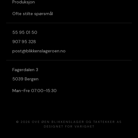
Produksjon
Ofte stilte spørsmål
55 95 01 50
907 95 328
post@blikkenslageroen.no
Fagerdalen 3
5039 Bergen
Man–Fre 07:00–15:30
©
2026
OVE ØEN BLIKKENSLAGER OG TAKTEKKER AS
DESIGNET FOR VARIGHET