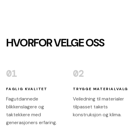
montering – for å sikre at kun stein av
tilfredsstillende kvalitet ble lagt på taket.
Det er installert blanke takrenner fra Grøvik med
overbånd, Lobas snøfangere for økt sikkerhet
vinterstid, samt stigetrinn og godkjente sikringskroker.
HVORFOR VELGE OSS
Kunden har i tillegg fått levert og montert
mønebeslag i antrasitt.
01
02
FAGLIG KVALITET
TRYGGE MATERIALVALG
Fagutdannede
Veiledning til materialer
blikkenslagere og
tilpasset takets
taktekkere med
konstruksjon og klima.
generasjoners erfaring.