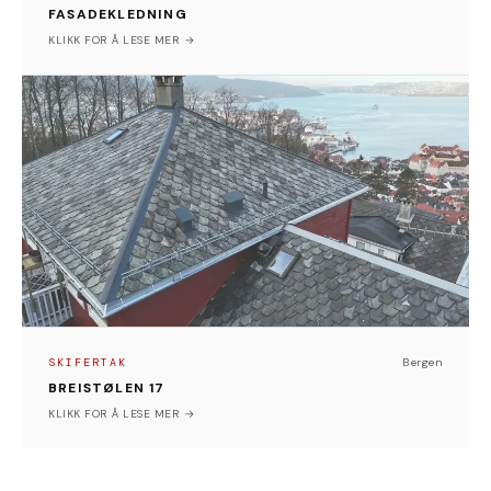
FASADEKLEDNING
Bergen
KLIKK FOR Å LESE MER →
SKIFERTAK
BREISTØLEN 17
Rehabiliteringen av skifertaket er gjennomført som en
fullstendig oppbygging av takflaten fra grunnen av. All
eksisterende skifer, lekter, rekter og underlagspapp
ble først demontert og fjernet for å sikre et stabilt og
korrekt utgangspunkt.
Deretter er taket bygget opp på nytt med
profesjonell montering av ny underlagspapp, samt
SKIFERTAK
Bergen
presist tilpassede rekter og lekter for å sikre optimal
BREISTØLEN 17
bæreevne og varig kvalitet.
Bergen
KLIKK FOR Å LESE MER →
Kunden har selv fremskaffet ny skiferstein. Samtlige
steiner er gjennomgått og kontrollert to ganger –
først av kunden ved mottak, og deretter av oss før