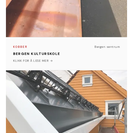
Vi vil rette en takk til våre samarbeidspartnere 7fjell
Entreprenør AS og Protan Entreprenør AS for et godt
og ryddig samarbeid gjennom prosjektet. Slike
prosjekter minner oss på hvorfor tradisjonelt
blikkenslagerarbeid fortsatt har sin naturlige plass i
moderne byggeprosjekter – og hvorfor godt
håndverk aldri går av moten.
KOBBER
Bergen sentrum
BERGEN KULTURSKOLE
Bergen sentrum
KLIKK FOR Å LESE MER →
TEKKING
BÅNDTEKKING PÅ MULEN
Mer info kommer.