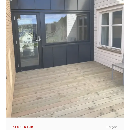
moderne og helhetlig uttrykk. Hver kassett er
produsert og justert presist for å sikre gode linjer,
fine overganger og et resultat som fremhever
byggets arkitektur.
Beslagene er laget i Alu RAL 7021, i tråd med både
byggmesterens spesifikasjoner og kundens ønsker.
Denne fargen og materialkvaliteten bidrar til et solid,
varig og estetisk helhetlig sluttprodukt.
ALUMINIUM
Bergen