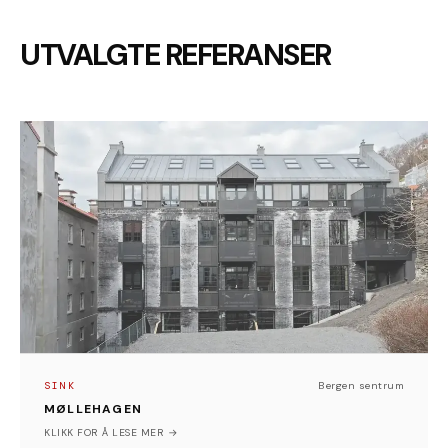
UTVALGTE REFERANSER
SINK
MØLLEHAGEN
I Molløesmauet, midt i Bergen, er et tidligere
industribygg i ferd med å få nytt liv. Den gamle
skofabrikken fra 1914 transformeres til eksklusive
leiligheter, der historisk karakter møter moderne
løsninger og solid håndverk. Prosjektet er nå halvveis
ferdigstilt, og utviklingen vitner om gjennomtenkte
valg og høy faglig kvalitet.
SINK
Bergen sentrum
Blikkenslagerarbeidet er utført som båndtekking i
MØLLEHAGEN
sink, med materialene Quartz-Zinc og Anthra-Zinc fra
Bergen sentrum
KLIKK FOR Å LESE MER →
VMZINC. Sink er et naturmateriale med lang levetid,