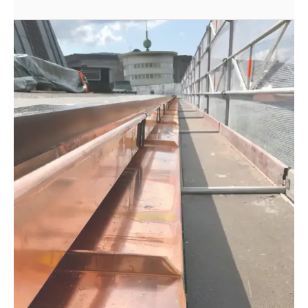
KOBBER
BERGEN KULTURSKOLE
Et lite innblikk i ett av de spennende prosjektene vi
ser tilbake på fra 2019.
Det er alltid noe helt eget ved å få arbeide med eldre
bygg der originale kobberdetaljer skal fornyes. Denne
gangen var det Bergen Kulturskole som fikk nytt liv
med nye gesimser, firkantrenner, luftelyrer og
soilhetter – alt utført i kobber.
Slike oppdrag stiller krav til håndverk i ordets mest
klassiske forstand. Alt må formes, tilpasses og
utføres for hånd, med respekt for byggets uttrykk og
historiske detaljer. Målet er ikke å gjøre det nytt, men
å gjenskape det gamle – slik det alltid har vært gjort,
og slik det bør gjøres.