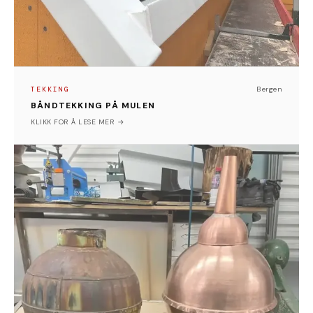
TEKKING
Bergen
BÅNDTEKKING PÅ MULEN
Bergen
KLIKK FOR Å LESE MER →
SPESIAL
KOBBER KUPPEL
Dette prosjektet var et samarbeid og oppdrag fra
Vestbo drift.